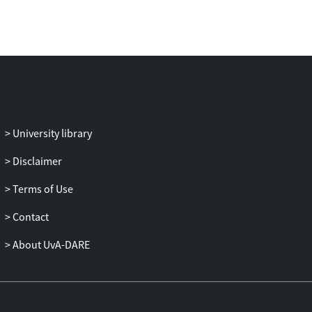
van hun direct leidinggevende. Kern van
dit artikel vormt het verslag van dit
onderzoek; vooraf gaat een korte
uiteenzetting van de begrippen, en
afgesloten wordt met conclusies en
aanbevelingen.
University library
Disclaimer
Terms of Use
Contact
About UvA-DARE