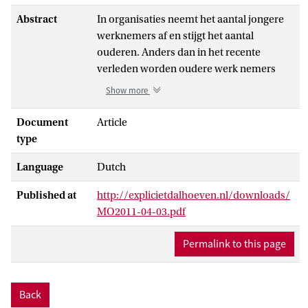
Abstract
In organisaties neemt het aantal jongere
werknemers af en stijgt het aantal
ouderen. Anders dan in het recente
verleden worden oudere werk nemers
niet langer op grond van hun leeftijd
Show more
ontzien. Ook van hen wordt verwacht dat
zij qua inzetbaarheid en mobiliteit zich
Document
Article
schikken naar wat de werkgever verlangt.
type
Echter, hun bereidheid op deze punten in
Language
Dutch
zichzelf te investeren, is veelal niet
bijzonder groot. Ons onderzoek richt zich
Published at
http://explicietdalhoeven.nl/downloads/
op factoren die van invloed zijn op de leer-
MO2011-04-03.pdf
en ontwikkelbereidheid
van oudere werknemers: enerzijds interne
Permalink to this page
factoren als impliciete overtuigingen over
het nut en de noodzaak van levenslang
leren en anderzijds externe factoren als
Back
ontwikkelsteun en verwachtingen