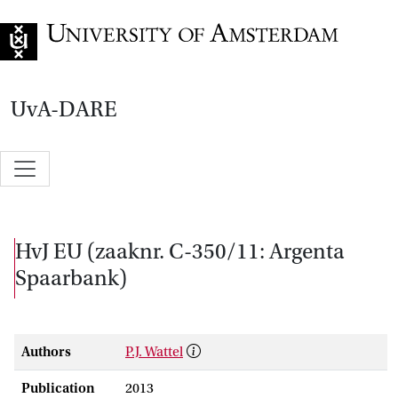
Go to home page
UvA-DARE
HvJ EU (zaaknr. C-350/11: Argenta
Spaarbank)
Authors
P.J. Wattel
Publication
2013