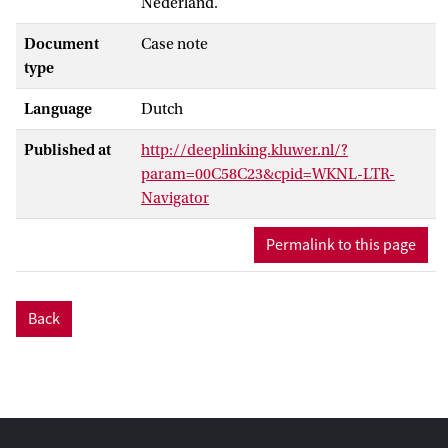
Nederland.
Document
Case note
type
Language
Dutch
Published at
http://deeplinking.kluwer.nl/?
param=00C58C23&cpid=WKNL-LTR-
Navigator
Permalink to this page
Back