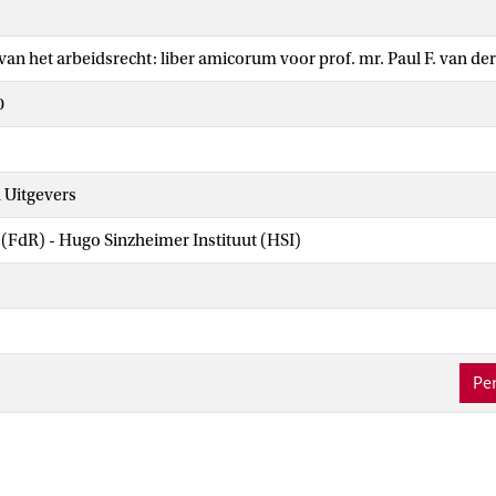
an het arbeidsrecht: liber amicorum voor prof. mr. Paul F. van de
0
 Uitgevers
 (FdR) - Hugo Sinzheimer Instituut (HSI)
Per