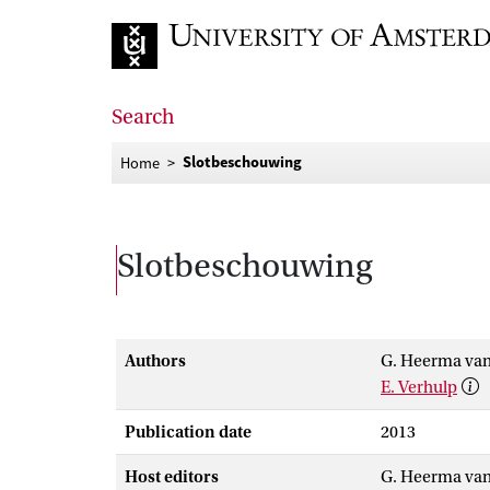
Go to home page
Search
Slotbeschouwing
Home
Slotbeschouwing
Authors
G. Heerma van
E. Verhulp
Publication date
2013
Host editors
G. Heerma van