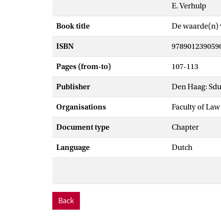
E. Verhulp
Book title
De waarde(n) v
ISBN
978901239059
Pages (from-to)
107-113
Publisher
Den Haag: Sdu
Organisations
Faculty of Law
Document type
Chapter
Language
Dutch
Back