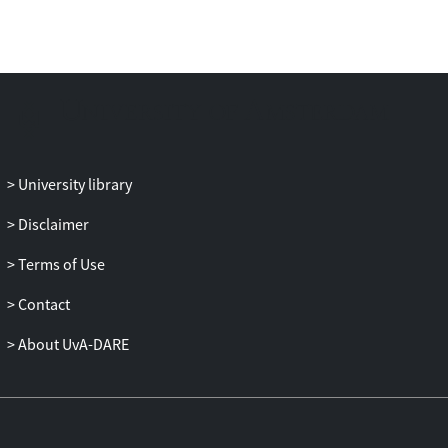
Dit biedt voldoende aanknopingspunten
voor toekomstig onderzoek.
University library
Disclaimer
Terms of Use
Contact
About UvA-DARE