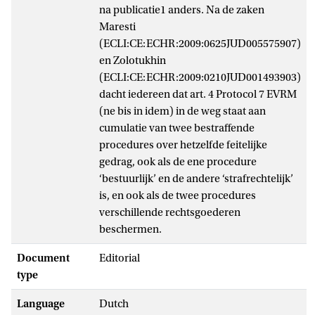
na publicatie1 anders. Na de zaken
Maresti
(ECLI:CE:ECHR:2009:0625JUD005575907)
en Zolotukhin
(ECLI:CE:ECHR:2009:0210JUD001493903)
dacht iedereen dat art. 4 Protocol 7 EVRM
(ne bis in idem) in de weg staat aan
cumulatie van twee bestraffende
procedures over hetzelfde feitelijke
gedrag, ook als de ene procedure
‘bestuurlijk’ en de andere ‘strafrechtelijk’
is, en ook als de twee procedures
verschillende rechtsgoederen
beschermen.
Document
Editorial
type
Language
Dutch