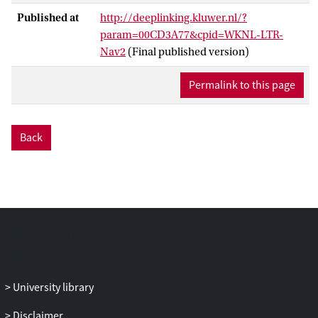
Published at
http://deeplinking.kluwer.nl/?
param=00CD3A77&cpid=WKNL-LTR-
Nav2
(Final published version)
Permalink to this page
Back
University library
Disclaimer