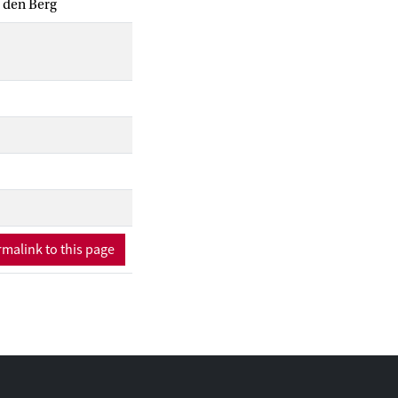
n den Berg
malink to this page