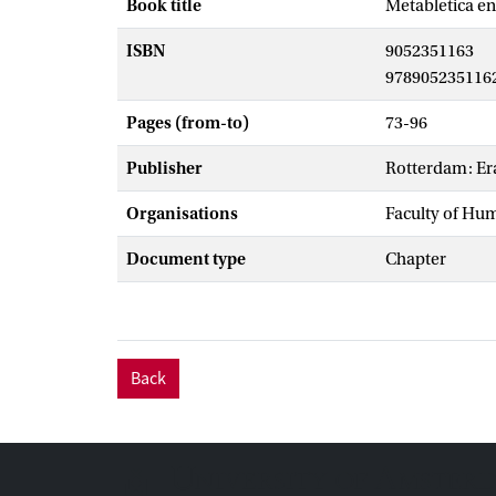
Book title
Metabletica en
ISBN
9052351163
978905235116
Pages (from-to)
73-96
Publisher
Rotterdam: Er
Organisations
Faculty of Hu
Document type
Chapter
Back