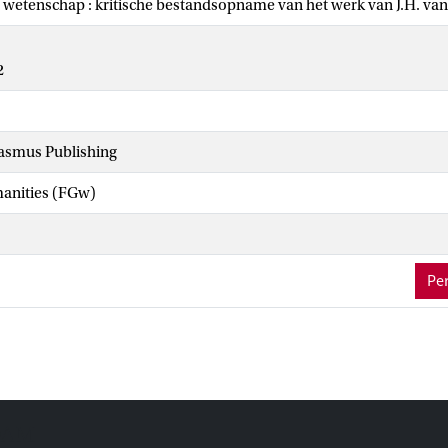
 wetenschap : kritische bestandsopname van het werk van J.H. va
2
asmus Publishing
manities (FGw)
Per