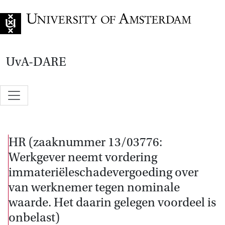
Go to home page
UvA-DARE
HR (zaaknummer 13/03776:
Werkgever neemt vordering
immateriëleschadevergoeding over
van werknemer tegen nominale
waarde. Het daarin gelegen voordeel is
onbelast)