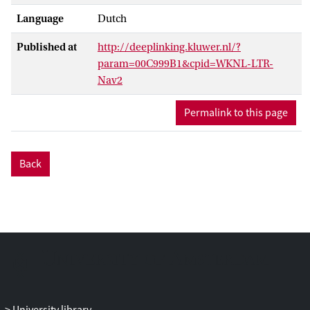
Language
Dutch
Published at
http://deeplinking.kluwer.nl/?
param=00C999B1&cpid=WKNL-LTR-
Nav2
Permalink to this page
Back
University library