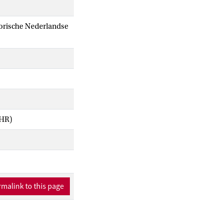
storische Nederlandse
IHR)
malink to this page