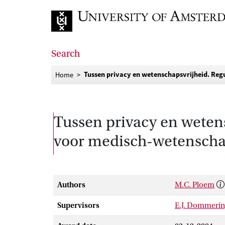
Go to home page
Search
Tussen privacy en wetenschapsvrijheid. Re
Home
Tussen privacy en weten
voor medisch-wetenscha
Authors
M.C. Ploem
Supervisors
E.J. Dommeri