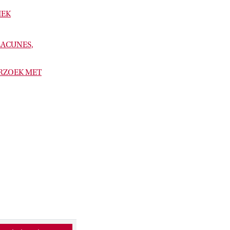
IEK
LACUNES,
RZOEK MET