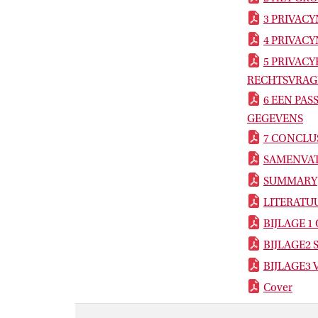
3 PRIVAC
4 PRIVAC
5 PRIVAC
RECHTSVRAG
6 EEN PA
GEGEVENS
7 CONCLU
SAMENVA
SUMMARY
LITERATU
BIJLAGE 1 
BIJLAGE2 S
BIJLAGE3 V
Cover