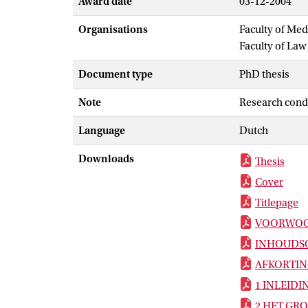
Award date
03-12-2004
Organisations
Faculty of Me
Faculty of Law
Document type
PhD thesis
Note
Research con
Language
Dutch
Downloads
Thesis
Cover
Titlepage
VOORWO
INHOUDS
AFKORTI
1 INLEIDI
2 HET GR