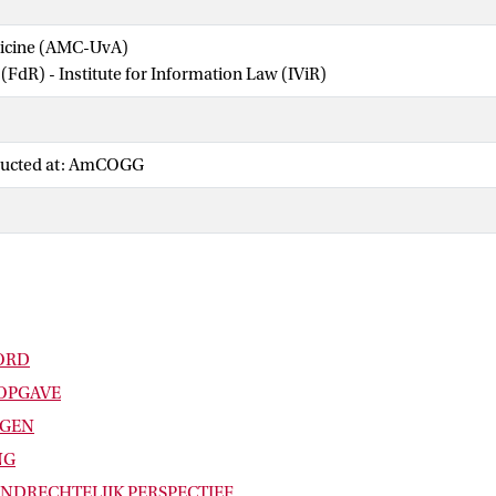
dicine (AMC-UvA)
 (FdR) - Institute for Information Law (IViR)
ducted at: AmCOGG
ORD
OPGAVE
NGEN
NG
ONDRECHTELIJK PERSPECTIEF