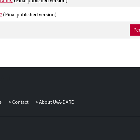
kraine/
(Final published version)
7
(Final published version)
Per
e
Contact
About UvA-DARE