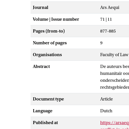
Journal
Ars Aequi
Volume | Issue number
71 | 11
Pages (from-to)
877-885
Number of pages
9
Organisations
Faculty of Law
Abstract
De auteurs bes
humanitair oor
onderscheiden,
rechtsgebieden
Document type
Article
Language
Dutch
Published at
https://arsae