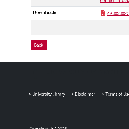
conflict-in-oe
Downloads
AA2022087
Back
University library
Disclaimer
Terms of Us