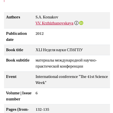
Authors
S.A. Konakov
V.V. Krzhizhanovskaya
Publication
2012
date
Book title
ХLI Неделя науки СПбГПУ
Book subtitle
материалы международной научно-
практической конференции
Event
International conference "The 41st Science
Week"
Volume | Issue
6
number
Pages (from-
132-135