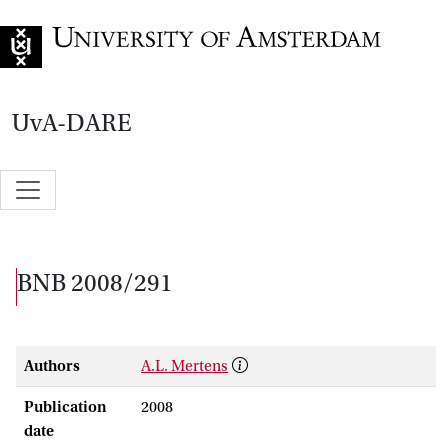
Go to home page
UvA-DARE
BNB 2008/291
Authors
A.L. Mertens
Publication
2008
date