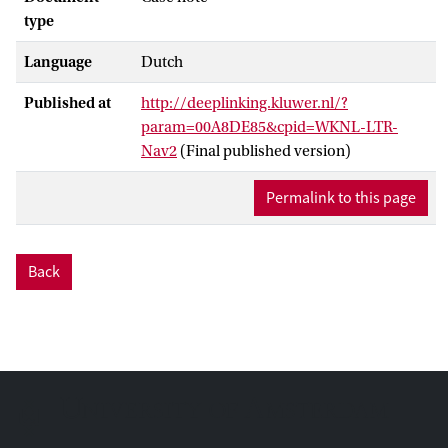
type
Language
Dutch
Published at
http://deeplinking.kluwer.nl/?
param=00A8DE85&cpid=WKNL-LTR-
Nav2
(Final published version)
Permalink to this page
Back