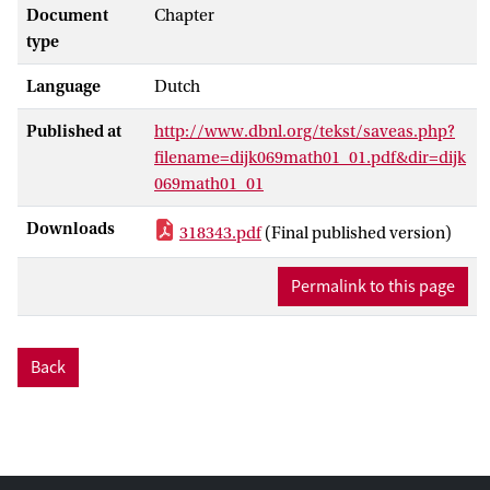
Document
Chapter
type
Language
Dutch
Published at
http://www.dbnl.org/tekst/saveas.php?
filename=dijk069math01_01.pdf&dir=dijk
069math01_01
Downloads
318343.pdf
(Final published version)
Permalink to this page
Back